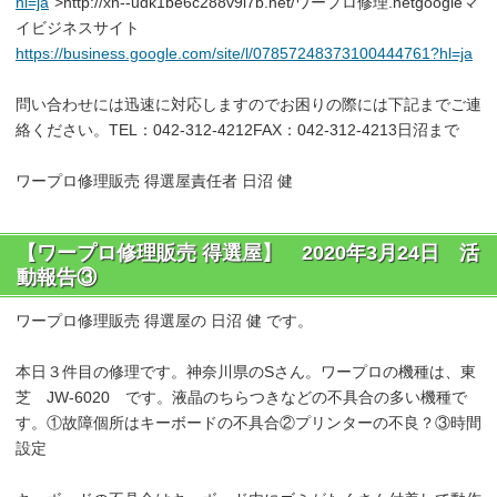
hl=ja
">http://xn--udk1be6c288v9i7b.net/ワープロ修理.netgoogleマ
イビジネスサイト
https://business.google.com/site/l/07857248373100444761?hl=ja
問い合わせには迅速に対応しますのでお困りの際には下記までご連
絡ください。TEL：042-312-4212FAX：042-312-4213日沼まで
ワープロ修理販売 得選屋責任者 日沼 健
【ワープロ修理販売 得選屋】 2020年3月24日 活
動報告③
ワープロ修理販売 得選屋の 日沼 健 です。
本日３件目の修理です。神奈川県のSさん。ワープロの機種は、東
芝 JW-6020 です。液晶のちらつきなどの不具合の多い機種で
す。①故障個所はキーボードの不具合②プリンターの不良？③時間
設定