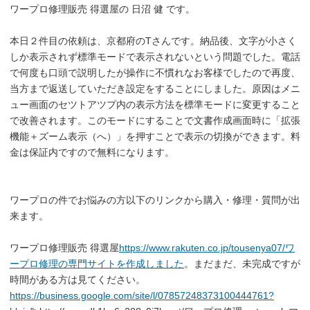
ワープロ修理販売 得選屋の 日沼 健 です。
本日２件目の依頼は、京都府のTさんです。納品後、文字が小さく
しか表示されず標準モードで表示されないという問題でした。電話
で何度も口頭で説明したが操作に不慣れなお客様でしたので再度、
当方まで返送していただき設定をすることにしました。原因はメニ
ュー画面のセツトアツプ内の表示方法を標準モードに変更すること
で改善されます。このモードにすることで文書作成画面時に「拡張
機能＋ズーム表示（へ）」を押すことで表示の切換ができます。料
金は保証内ですので無料になります。
ワープロの件でお悩みの方以下のリンクから購入・修理・質問が出
来ます。
ワープロ修理販売 得選屋
https://www.rakuten.co.jp/tousenya07/ワ
ープロ修理の専門サイトを作成しました
。まだまだ、未完成ですが
時間がある方は見てください。
https://business.google.com/site/l/07857248373100444761?