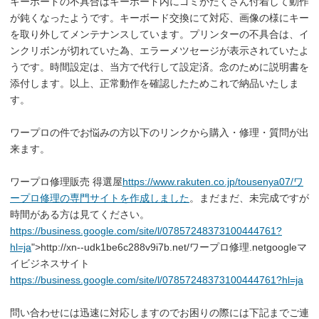
キーボードの不具合はキーボード内にゴミがたくさん付着して動作
が鈍くなったようです。キーボード交換にて対応、画像の様にキー
を取り外してメンテナンスしています。プリンターの不具合は、イ
ンクリボンが切れていた為、エラーメツセージが表示されていたよ
うです。時間設定は、当方で代行して設定済。念のために説明書を
添付します。以上、正常動作を確認したためこれで納品いたしま
す。
ワープロの件でお悩みの方以下のリンクから購入・修理・質問が出
来ます。
ワープロ修理販売 得選屋
https://www.rakuten.co.jp/tousenya07/ワ
ープロ修理の専門サイトを作成しました
。まだまだ、未完成ですが
時間がある方は見てください。
https://business.google.com/site/l/07857248373100444761?
hl=ja
">http://xn--udk1be6c288v9i7b.net/ワープロ修理.netgoogleマ
イビジネスサイト
https://business.google.com/site/l/07857248373100444761?hl=ja
問い合わせには迅速に対応しますのでお困りの際には下記までご連